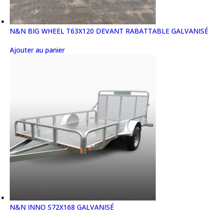
N&N BIG WHEEL T63X120 DEVANT RABATTABLE GALVANISÉ
Ajouter au panier
N&N INNO S72X168 GALVANISÉ