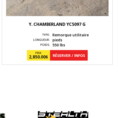
Y. CHAMBERLAND YC5097 G
Remorque utilitaire
TYPE:
pieds
LONGUEUR:
550 lbs
POIDS:
PRIX
RÉSERVER / INFOS
2,850.00
$