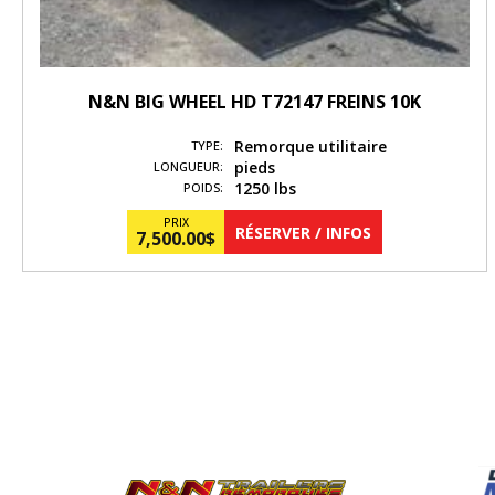
N&N BIG WHEEL HD T72147 FREINS 10K
Remorque utilitaire
TYPE:
pieds
LONGUEUR:
1250 lbs
POIDS:
PRIX
RÉSERVER / INFOS
7,500.00
$