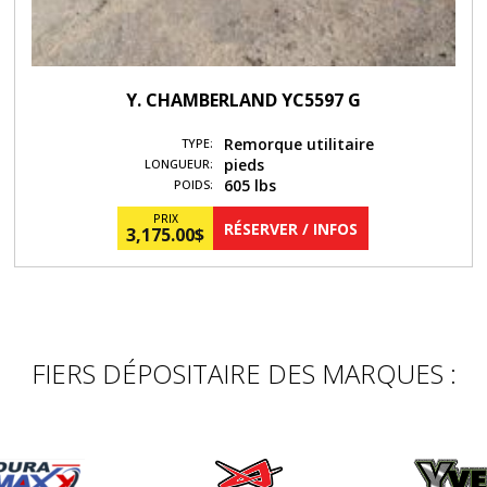
Y. CHAMBERLAND YC5597 G
Remorque utilitaire
TYPE:
pieds
LONGUEUR:
605 lbs
POIDS:
PRIX
RÉSERVER / INFOS
3,175.00
$
FIERS DÉPOSITAIRE DES MARQUES :