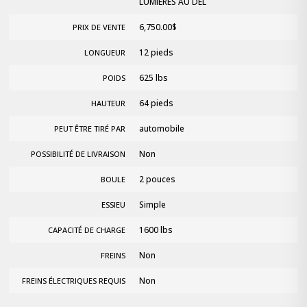
LUMIÈRES AU DEL
6,750.00
$
PRIX DE VENTE
12 pieds
LONGUEUR
625 lbs
POIDS
64 pieds
HAUTEUR
automobile
PEUT ÊTRE TIRÉ PAR
Non
POSSIBILITÉ DE LIVRAISON
2 pouces
BOULE
Simple
ESSIEU
1600 lbs
CAPACITÉ DE CHARGE
Non
FREINS
Non
FREINS ÉLECTRIQUES REQUIS