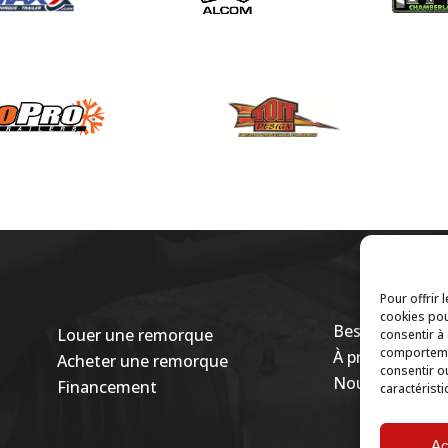
Pour offrir 
cookies pou
Besoin d’une ro
Louer une remorque
consentir à
comportemen
À propos
Acheter une remorque
consentir o
Nous joindre
Financement
caractéristi
Ac