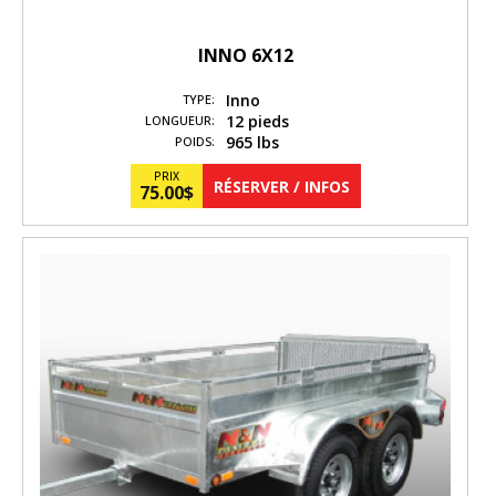
INNO 6X12
Inno
TYPE:
12 pieds
LONGUEUR:
965 lbs
POIDS:
PRIX
RÉSERVER / INFOS
75.00
$