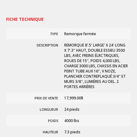
FICHE TECHNIQUE
Remorque fermée
TYPE
REMORQUE 8'.5' LARGE' X 24' LONG
DESCRIPTION
X 7'.3'' HAUT, DOUBLE ESSIEU 3500
LBS, AVEC FREINS ÉLRCTRIQUES,
ROUES DE 15'', POIDS 4,000 LBS,
CHARGE 3000 LBS, CHASSIS EN ACIER
PEINT TUBE AUX 16'', V NOZE,
PLANCHER CONTREPLAQUÉ 3/4'' ET
MURS 3/8'', LUMIÈRES AU DEL. 2
PORTES ARRIÈRES
17,999.00
$
PRIX DE VENTE
24 pieds
LONGUEUR
4000 lbs
POIDS
7.3 pieds
HAUTEUR