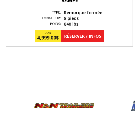
RAMPE
Remorque fermée
TYPE:
8 pieds
LONGUEUR:
840 lbs
POIDS:
PRIX
RÉSERVER / INFOS
4,999.00
$