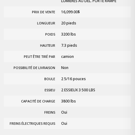
LUMIÈRES AU DEL. PORTE RAMPE
16,099.00
$
PRIX DE VENTE
20 pieds
LONGUEUR
3200 lbs
POIDS
7.3 pieds
HAUTEUR
camion
PEUT ÊTRE TIRÉ PAR
Non
POSSIBILITÉ DE LIVRAISON
2 5/16 pouces
BOULE
2 ESSIEUX 3 500 LBS
ESSIEU
3800 lbs
CAPACITÉ DE CHARGE
Oui
FREINS
Oui
FREINS ÉLECTRIQUES REQUIS