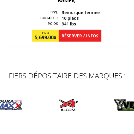
RAMPE,
Remorque fermée
TYPE:
10 pieds
LONGUEUR:
941 lbs
POIDS:
PRIX
RÉSERVER / INFOS
5,699.00
$
FIERS DÉPOSITAIRE DES MARQUES :