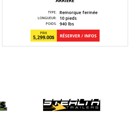
ARRIERE
Remorque fermée
TYPE:
10 pieds
LONGUEUR:
940 lbs
POIDS:
PRIX
RÉSERVER / INFOS
5,299.00
$