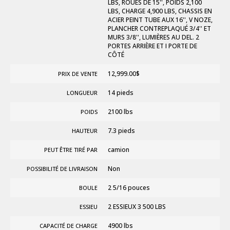
LBS, ROUES DE 15'', POIDS 2,100
LBS, CHARGE 4,900 LBS, CHASSIS EN
ACIER PEINT TUBE AUX 16'', V NOZE,
PLANCHER CONTREPLAQUÉ 3/4'' ET
MURS 3/8'', LUMIÈRES AU DEL. 2
PORTES ARRIÈRE ET I PORTE DE
CÔTÉ
12,999.00
$
PRIX DE VENTE
14 pieds
LONGUEUR
2100 lbs
POIDS
7.3 pieds
HAUTEUR
camion
PEUT ÊTRE TIRÉ PAR
Non
POSSIBILITÉ DE LIVRAISON
2 5/16 pouces
BOULE
2 ESSIEUX 3 500 LBS
ESSIEU
4900 lbs
CAPACITÉ DE CHARGE