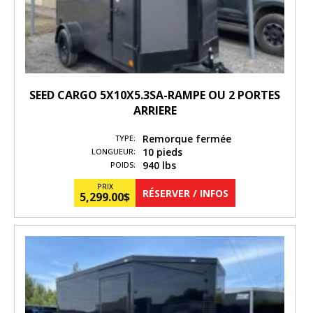
SEED CARGO 5X10X5.3SA-RAMPE OU 2 PORTES
ARRIERE
Remorque fermée
TYPE:
10 pieds
LONGUEUR:
940 lbs
POIDS:
PRIX
RÉSERVER / INFOS
5,299.00
$