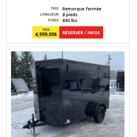
Remorque fermée
TYPE:
8 pieds
LONGUEUR:
840 lbs
POIDS:
PRIX
RÉSERVER / INFOS
4,999.00
$