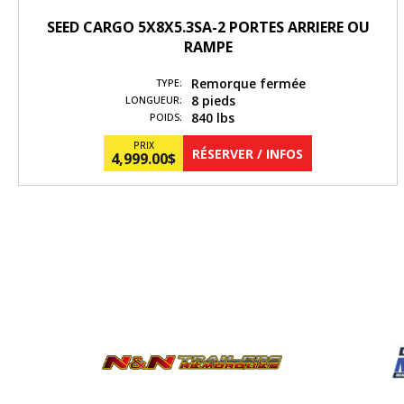
SEED CARGO 5X8X5.3SA-2 PORTES ARRIERE OU
RAMPE
Remorque fermée
TYPE:
8 pieds
LONGUEUR:
840 lbs
POIDS:
PRIX
RÉSERVER / INFOS
4,999.00
$