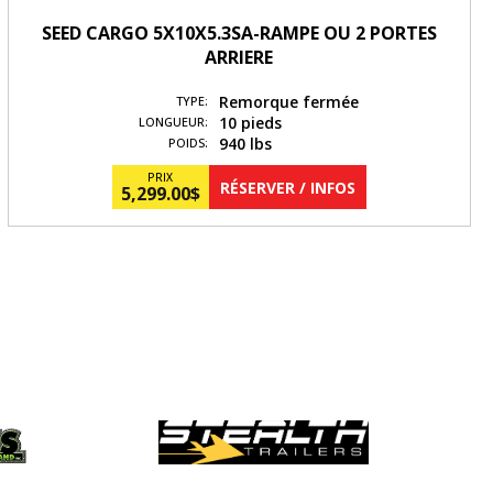
SEED CARGO 5X10X5.3SA-RAMPE OU 2 PORTES
ARRIERE
Remorque fermée
TYPE:
10 pieds
LONGUEUR:
940 lbs
POIDS:
PRIX
RÉSERVER / INFOS
5,299.00
$