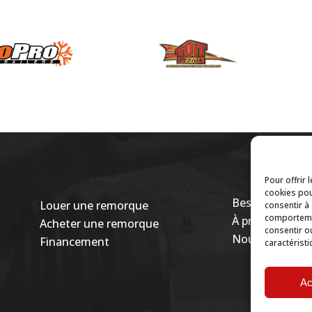
Pour offrir 
cookies pou
Besoin d’une ro
Louer une remorque
consentir à
comportemen
À propos
Acheter une remorque
consentir o
Nous joindre
Financement
caractéristi
Ac