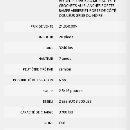
AU DEL. E-TRACK AU MUR AU 16'' ET
CROCHETS AU PLANCHER PORTES
RAMPE ARRIERE ET PORTE DE CÔTÉ,
COULEUR GRISE OU NOIRE
21,950.00
$
PRIX DE VENTE
20 pieds
LONGUEUR
3240 lbs
POIDS
7 pieds
HAUTEUR
camion
PEUT ÊTRE TIRÉ PAR
Non
POSSIBILITÉ DE LIVRAISON
2 5/16 pouces
BOULE
2 ESSIEUX 3 500 LBS
ESSIEU
3700 lbs
CAPACITÉ DE CHARGE
Oui
FREINS