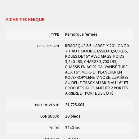
FICHE TECHNIQUE
Remorque fermée
TYPE
REMORQUE 8.5' LARGE' X 20' LONG X
DESCRIPTION
7' HAUT, DOUBLE ESSIEU 3,500 LBS,
ROUES DE 15'' AVEC MAGS, POIDS
3,240 LBS, CHARGE 3,700 LBS,
CHASSIS EN ACIER GALVANISÉ TUBE
AUX 16'', MURS ET PLANCHER EN
POLYPROPYLENE, V NOZE, LUMIÈRES
AU DEL. E-TRACK AU MUR AU 16'' ET
CROCHETS AU PLANCHER 2 PORTES
ARRIERE ET PORTE DE CÔTÉ
21,725.00
$
PRIX DE VENTE
20 pieds
LONGUEUR
3240 lbs
POIDS